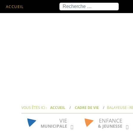
Recherche
ACCUEIL
VOUS ÊTES ICI :
ACCUEIL
CADRE DE VIE
BALAYEUSE : R
VIE
ENFANCE
MUNICIPALE
& JEUNESSE