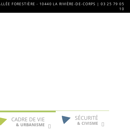
ALLÉE FORESTIÈRE - 10440 LA RIVIÈRE-DE-CORPS | 03 25 79 05
10
SÉCURITÉ
CADRE DE VIE
& CIVISME
& URBANISME