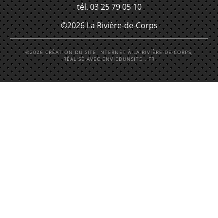
tél. 03 25 79 05 10
©2026 La Rivière-de-Corps
©2026 CRÉATION DU SITE INTERNET À LA RIVIÈRE-DE-CORPS,
RÉALISÉ AVEC ENVIEDUNSITE . FR