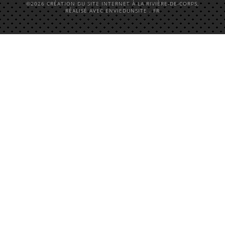
©2026 CRÉATION DU SITE INTERNET À LA RIVIÈRE-DE-CORPS,
RÉALISÉ AVEC ENVIEDUNSITE . FR