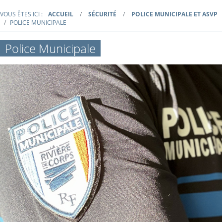
VOUS ÊTES ICI :
ACCUEIL
SÉCURITÉ
POLICE MUNICIPALE ET ASVP
POLICE MUNICIPALE
Police Municipale