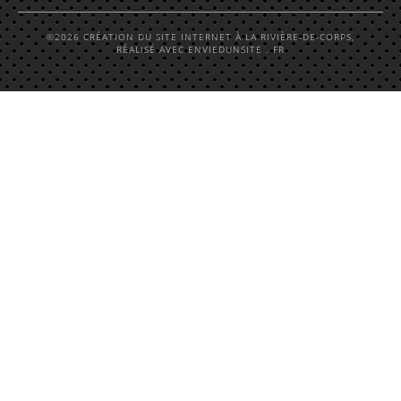
©2026 CRÉATION DU SITE INTERNET À LA RIVIÈRE-DE-CORPS,
RÉALISÉ AVEC ENVIEDUNSITE . FR