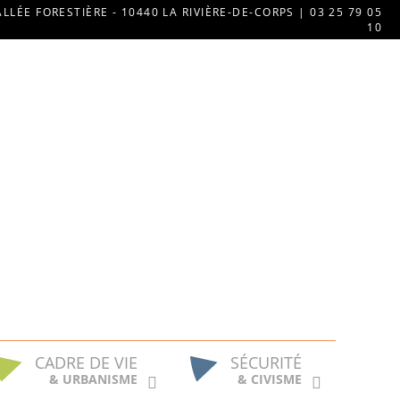
ALLÉE FORESTIÈRE - 10440 LA RIVIÈRE-DE-CORPS | 03 25 79 05
10
CADRE DE VIE
SÉCURITÉ
& URBANISME
& CIVISME