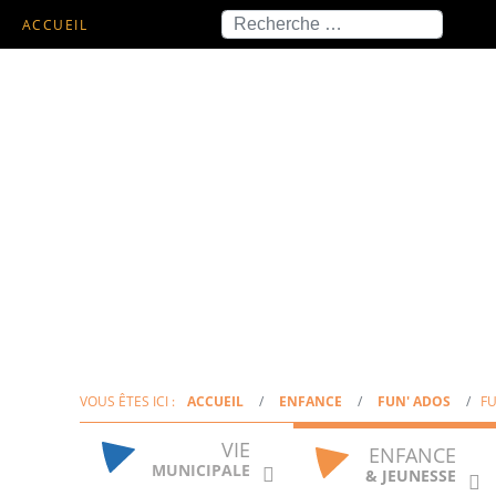
Recherche
ACCUEIL
VOUS ÊTES ICI :
ACCUEIL
ENFANCE
FUN' ADOS
F
VIE
ENFANCE
MUNICIPALE
& JEUNESSE