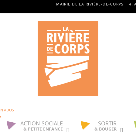
MAIRIE DE LA RIVIÈRE-DE-CORPS | 4, 
UN ADOS
ACTION SOCIALE
SORTIR
& PETITE ENFANCE
& BOUGER