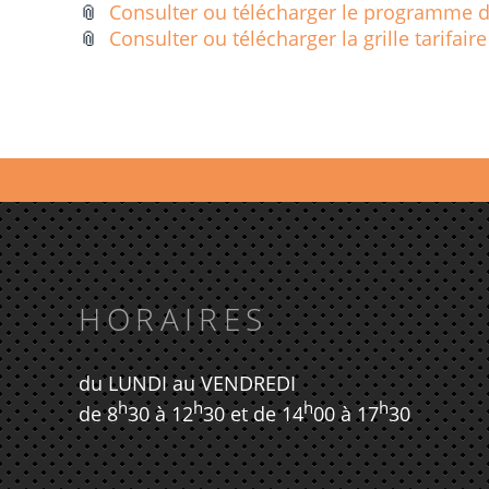
📎
Consulter ou télécharger le programme 
📎
Consulter ou télécharger la grille tarifaire
HORAIRES
du LUNDI au VENDREDI
h
h
h
h
de 8
30 à 12
30 et de 14
00 à 17
30